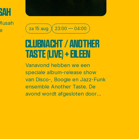
SAH
 Musah
za 15 aug
23:00 — 04:00
e
CLUBNACHT / ANOTHER
TASTE (LIVE) + EILEEN
Vanavond hebben we een
speciale album-release show
van Disco-, Boogie en Jazz-Funk
ensemble Another Taste. De
avond wordt afgesloten door
Amsterdamse soulvolle DJ
Eileen.