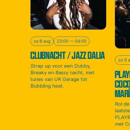
za 8 aug
23:00 — 04:00
CLUBNACHT / JAZZ DALIA
zo 9 
Strap up voor een Dubby,
PLAY
Breaky en Bassy nacht, met
tunes van UK Garage tot
COCO
Bubbling heat.
MAR
Rol de
laatst
PLAYR
met Co