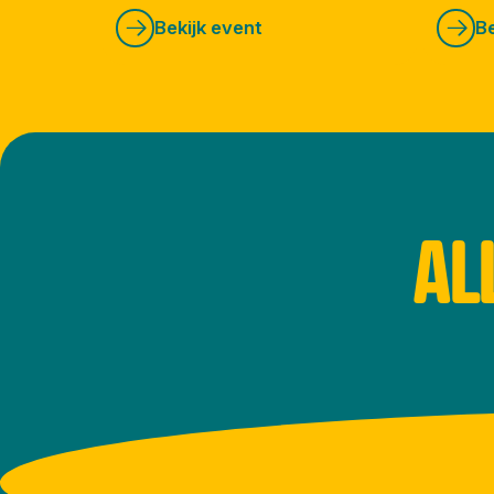
Bekijk event
Be
AL