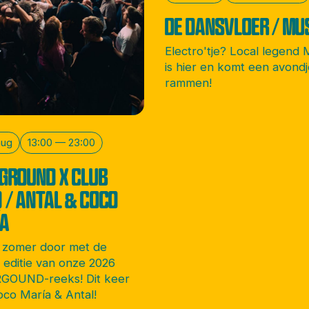
DE DANSVLOER / MU
Electro'tje? Local legend
is hier en komt een avondj
rammen!
aug
13:00 — 23:00
GROUND X CLUB
 / ANTAL & COCO
ÍA
 zomer door met de
e editie van onze 2026
GOUND-reeks! Dit keer
co María & Antal!