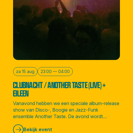
za 15 aug
23:00 — 04:00
CLUBNACHT / ANOTHER TASTE (LIVE) +
EILEEN
Vanavond hebben we een speciale album-release
show van Disco-, Boogie en Jazz-Funk
ensemble Another Taste. De avond wordt
afgesloten door Amsterdamse soulvolle DJ
Eileen.
Bekijk event