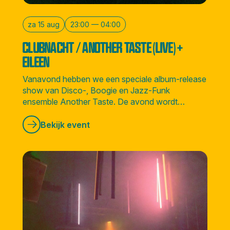
za 15 aug
23:00 — 04:00
CLUBNACHT / ANOTHER TASTE (LIVE) +
EILEEN
Vanavond hebben we een speciale album-release
show van Disco-, Boogie en Jazz-Funk
ensemble Another Taste. De avond wordt
afgesloten door Amsterdamse soulvolle DJ
Eileen.
Bekijk event