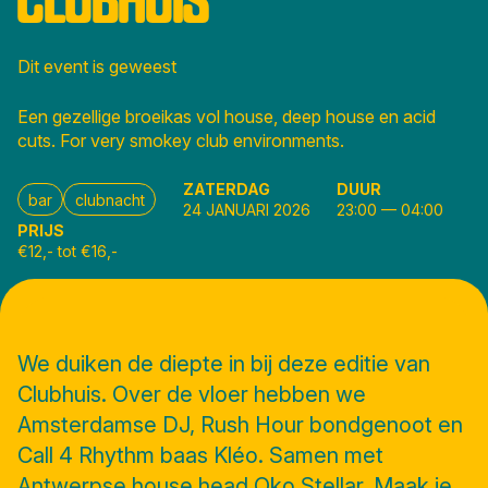
Dit event is geweest
Een gezellige broeikas vol house, deep house en acid
cuts. For very smokey club environments.
ZATERDAG
DUUR
bar
clubnacht
24 JANUARI 2026
23:00
—
04:00
PRIJS
€12,- tot €16,-
We duiken de diepte in bij deze editie van
Clubhuis. Over de vloer hebben we
Amsterdamse DJ, Rush Hour bondgenoot en
Call 4 Rhythm baas Kléo. Samen met
Antwerpse house head Oko Stellar. Maak je