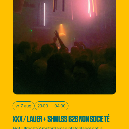
vr 7 aug
23:00 — 04:00
XXX / LAUER + SHMLSS B2B NON SOCIETÉ
Het Utrecht/Amsterdamse platenlabel dat is