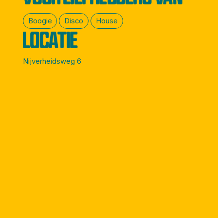
Boogie
Disco
House
LOCATIE
Nijverheidsweg 6