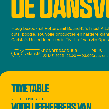
DE DANSV
Hoog bezoek uit Rotterdam! Bound45's finest A.L
cuts, boogie, soulvolle producties en hardere kla
Carista's United Identities in Tivoli, of van zijn Ope
DONDERDAG
DUUR
PRIJS
bar
clubnacht
22 MEI 2025
23:00
—
03:00
Gratis ent
TIMETABLE
23:00 – 03:00 A.L.P.
VOOR LIEFHEBBERS VAN