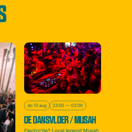
S
do 13 aug
23:00 — 03:00
DE DANSVLOER / MUSAH
Electro'tje? Local legend Musah