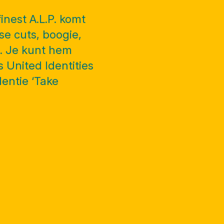
nest A.L.P. komt
e cuts, boogie,
n. Je kunt hem
s United Identities
dentie ‘Take