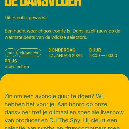
Dit event is geweest
Een nacht waar chaos comfy is. Dans jezelf rauw op de
warmste beats van de wildste selectors.
DONDERDAG
DUUR
bar
clubnacht
22 JANUARI 2026
23:00
—
03:00
PRIJS
Gratis entree
Zin om een avondje guur te doen? Wij
hebben het voor je! Aan boord op onze
dansvloer tref je ditmaal en speciale liveshow
van producer en DJ The Spy. Hij sleurt een
selectie aan synths en drumcomputers mee