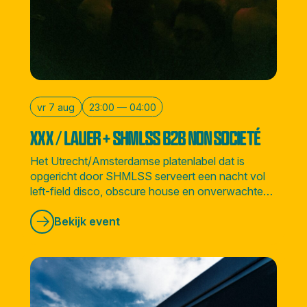
vr 7 aug
23:00 — 04:00
XXX / LAUER + SHMLSS B2B NON SOCIETÉ
Het Utrecht/Amsterdamse platenlabel dat is
opgericht door SHMLSS serveert een nacht vol
left-field disco, obscure house en onverwachte
sounds vanuit alle hoeken van de wereld.
Bekijk event