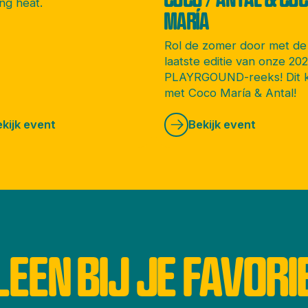
ng heat.
MARÍA
Rol de zomer door met de
laatste editie van onze 20
PLAYRGOUND-reeks! Dit 
met Coco María & Antal!
kijk event
Bekijk event
LEEN BIJ JE FAVORI