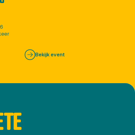
26
keer
Bekijk event
ETE