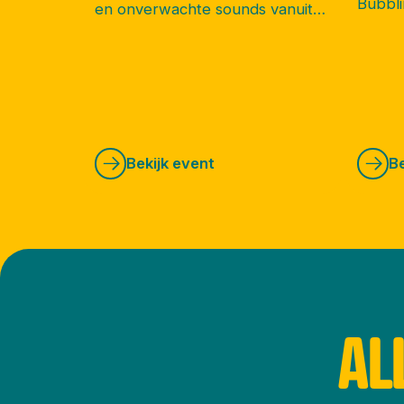
Bubbli
en onverwachte sounds vanuit
alle hoeken van de wereld.
Bekijk event
Be
AL