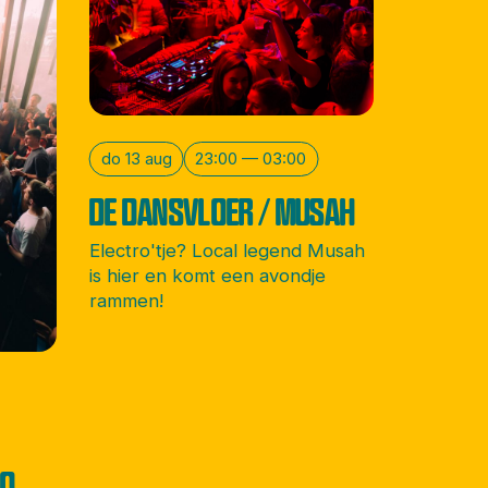
do 13 aug
23:00 — 03:00
DE DANSVLOER / MUSAH
Electro'tje? Local legend Musah
is hier en komt een avondje
rammen!
CO