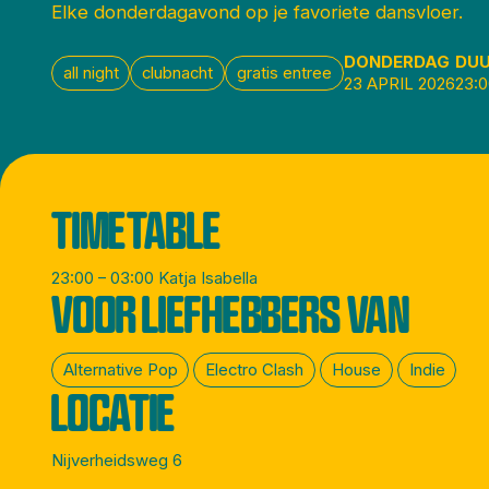
Elke donderdagavond op je favoriete dansvloer.
DONDERDAG
DU
all night
clubnacht
gratis entree
23 APRIL 2026
23:
TIMETABLE
23:00 – 03:00 Katja Isabella
VOOR LIEFHEBBERS VAN
Alternative Pop
Electro Clash
House
Indie
LOCATIE
Nijverheidsweg 6