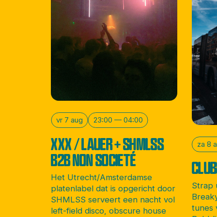
vr 7 aug
23:00 — 04:00
XXX / LAUER + SHMLSS
za 8 
B2B NON SOCIETÉ
CLUB
Het Utrecht/Amsterdamse
Strap
platenlabel dat is opgericht door
Breaky
SHMLSS serveert een nacht vol
tunes 
left-field disco, obscure house