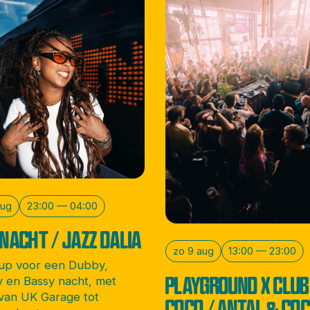
aug
23:00 — 04:00
NACHT / JAZZ DALIA
zo 9 aug
13:00 — 23:00
 up voor een Dubby,
PLAYGROUND X CLUB
 en Bassy nacht, met
van UK Garage tot
COCO / ANTAL & CO