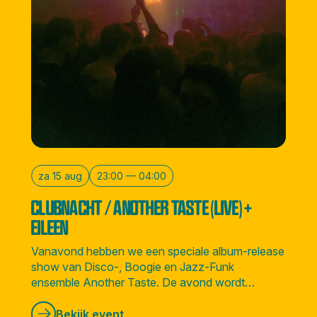
za 15 aug
23:00 — 04:00
CLUBNACHT / ANOTHER TASTE (LIVE) +
EILEEN
Vanavond hebben we een speciale album-release
show van Disco-, Boogie en Jazz-Funk
ensemble Another Taste. De avond wordt
afgesloten door Amsterdamse soulvolle DJ
Eileen.
Bekijk event