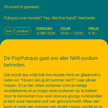
Dit event is geweest
Pubquiz over muziek? Yes. Met live band? Veel beter.
DINSDAG
DUUR
PRIJS
live
podium
12 MEI 2026
19:00
—
23:00
€ 10,-
De PopPubquiz gaat ons aller NAR-podium
betreden.
Dat wordt dus volle bak live muziek-hints en gitaarsolo’s
raden en “Hoezo kén jij dit nummer niet?!” naar elkaar
roepen. En je dan zitten schamen voor je matige
muziekkennis en je imago weer proberen op te krikken
door te benoemen hoe veel obscure grungy rockbandjes
je kent waar niemand ooit van gehoord heeft. Maar dan
komt er weer een nummer van André Hazes voorbij en is