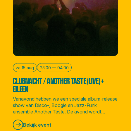
za 15 aug
23:00 — 04:00
CLUBNACHT / ANOTHER TASTE (LIVE) +
EILEEN
Vanavond hebben we een speciale album-release
show van Disco-, Boogie en Jazz-Funk
ensemble Another Taste. De avond wordt
afgesloten door Amsterdamse soulvolle DJ
Eileen.
Bekijk event