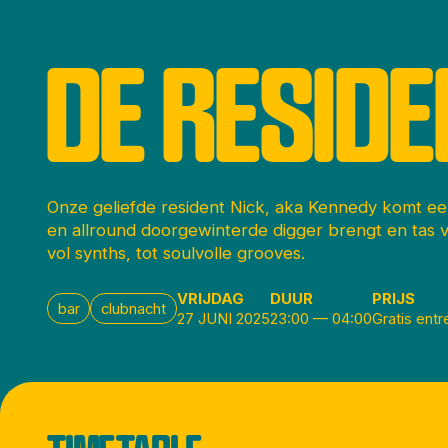
DE RESIDE
Onze geliefde resident Nick, aka Kennedy komt een
en allround doorgewinterde digger brengt en tas v
vol synths, tot soulvolle grooves.
VRIJDAG
DUUR
PRIJS
bar
clubnacht
27 JUNI 2025
23:00
—
04:00
Gratis entr