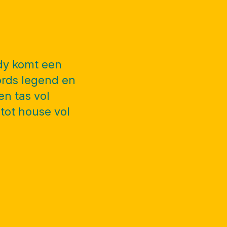
edy komt een
ords legend en
en tas vol
tot house vol