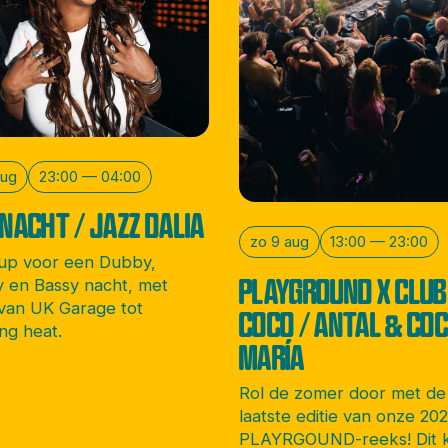
aug
23:00 — 04:00
NACHT / JAZZ DALIA
zo 9 aug
13:00 — 23:00
 up voor een Dubby,
PLAYGROUND X CLUB
 en Bassy nacht, met
van UK Garage tot
COCO / ANTAL & CO
ng heat.
MARÍA
Rol de zomer door met de
laatste editie van onze 20
PLAYRGOUND-reeks! Dit 