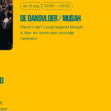
do 13 aug
23:00 — 03:00
DE DANSVLOER / MUSAH
Electro'tje? Local legend Musah
is hier en komt een avondje
rammen!
CO
26
keer