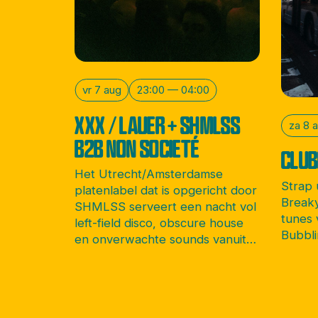
vr 7 aug
23:00 — 04:00
XXX / LAUER + SHMLSS
za 8 
B2B NON SOCIETÉ
CLUB
Het Utrecht/Amsterdamse
Strap
platenlabel dat is opgericht door
Breaky
SHMLSS serveert een nacht vol
tunes 
left-field disco, obscure house
Bubbli
en onverwachte sounds vanuit
alle hoeken van de wereld.