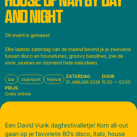
AND NIGHT
Dit event is geweest
Elke laatste zaterdag van de maand bevind je je zwevend
tussen disco en housetunes, groovy basslines, joie de
vivre, sexines en stomend hete melodieën.
ZATERDAG
DUUR
bar
clubnacht
festival
31 JANUARI 2026
15:00
—
03:00
PRIJS
Gratis entree
Een David Vunk dagfestivalletje! Kom all-out
gaan op je favoriete 80’s disco, italo, house