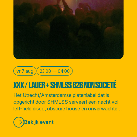
vr 7 aug
23:00 — 04:00
XXX / LAUER + SHMLSS B2B NON SOCIETÉ
Het Utrecht/Amsterdamse platenlabel dat is
opgericht door SHMLSS serveert een nacht vol
left-field disco, obscure house en onverwachte
sounds vanuit alle hoeken van de wereld.
Bekijk event