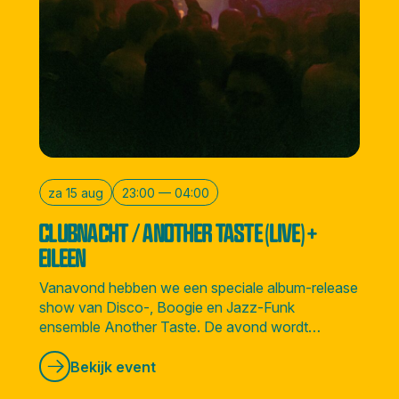
za 15 aug
23:00 — 04:00
CLUBNACHT / ANOTHER TASTE (LIVE) +
EILEEN
Vanavond hebben we een speciale album-release
show van Disco-, Boogie en Jazz-Funk
ensemble Another Taste. De avond wordt
afgesloten door Amsterdamse soulvolle DJ
Eileen.
Bekijk event