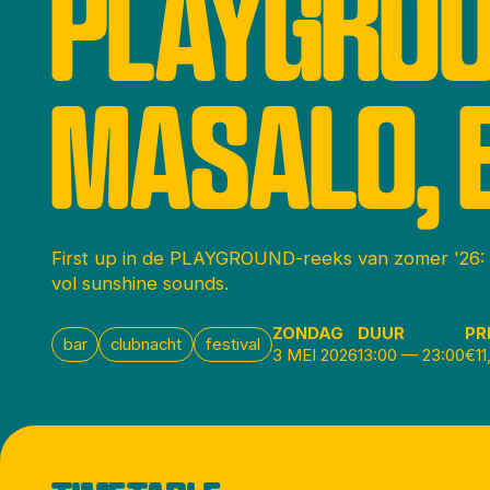
PLAYGROU
MASALO, 
First up in de PLAYGROUND-reeks van zomer '26: 
vol sunshine sounds.
ZONDAG
DUUR
PR
bar
clubnacht
festival
3 MEI 2026
13:00
—
23:00
€11