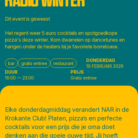
Dit event is geweest
Het regent weer 5 euro cocktails en spotgoedkope
pizza's deze winter. Kom dwarrelen op dancetunes en
hangen onder de heaters bij je favoriete borreloase.
DONDERDAG
bar
gratis entree
restaurant
19 FEBRUARI 2026
DUUR
PRIJS
16:00
—
23:00
Gratis entree
Elke donderdagmiddag verandert NAR in de
Krokante Club! Platen, pizza’s en perfecte
cocktails voor een prijs die je oma doet
denken aan die goeie ouwe tijd. Jij hoeft