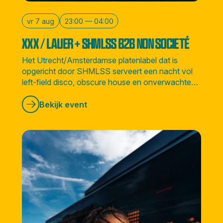
vr 7 aug
23:00 — 04:00
XXX / LAUER + SHMLSS B2B NON SOCIETÉ
Het Utrecht/Amsterdamse platenlabel dat is
opgericht door SHMLSS serveert een nacht vol
left-field disco, obscure house en onverwachte
sounds vanuit alle hoeken van de wereld.
Bekijk event