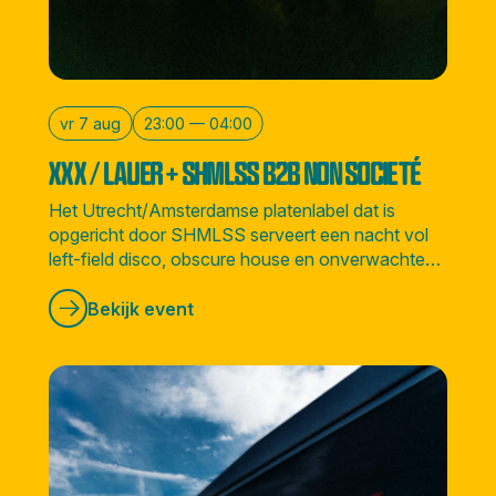
vr 7 aug
23:00 — 04:00
XXX / LAUER + SHMLSS B2B NON SOCIETÉ
Het Utrecht/Amsterdamse platenlabel dat is
opgericht door SHMLSS serveert een nacht vol
left-field disco, obscure house en onverwachte
sounds vanuit alle hoeken van de wereld.
Bekijk event