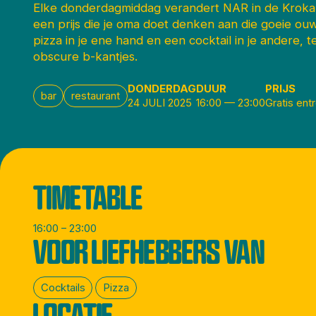
Elke donderdagmiddag verandert NAR in de Krokante
een prijs die je oma doet denken aan die goeie ouwe
pizza in je ene hand en een cocktail in je andere, te
obscure b-kantjes.
DONDERDAG
DUUR
PRIJS
bar
restaurant
24 JULI 2025
16:00
—
23:00
Gratis ent
TIMETABLE
16:00 – 23:00
VOOR LIEFHEBBERS VAN
Cocktails
Pizza
LOCATIE