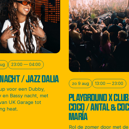
aug
23:00 — 04:00
NACHT / JAZZ DALIA
zo 9 aug
13:00 — 23:00
 up voor een Dubby,
PLAYGROUND X CLUB
 en Bassy nacht, met
van UK Garage tot
COCO / ANTAL & CO
ng heat.
MARÍA
Rol de zomer door met de