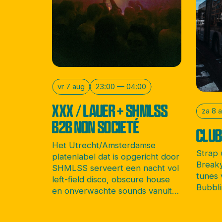
vr 7 aug
23:00 — 04:00
XXX / LAUER + SHMLSS
za 8 
B2B NON SOCIETÉ
CLUB
Het Utrecht/Amsterdamse
Strap
platenlabel dat is opgericht door
Breaky
SHMLSS serveert een nacht vol
tunes 
left-field disco, obscure house
Bubbli
en onverwachte sounds vanuit
alle hoeken van de wereld.