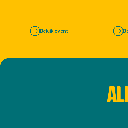
Bekijk event
Be
AL