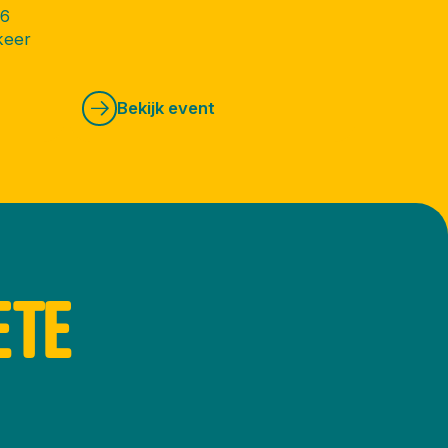
26
keer
Bekijk event
ETE