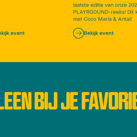
laatste editie van onze 20
PLAYRGOUND-reeks! Dit 
met Coco María & Antal!
kijk event
Bekijk event
LEEN BIJ JE FAVORI