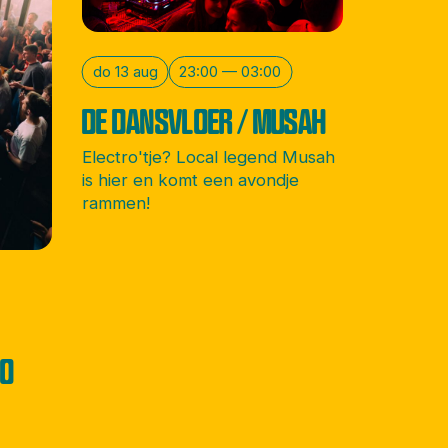
do 13 aug
23:00 — 03:00
DE DANSVLOER / MUSAH
Electro'tje? Local legend Musah
is hier en komt een avondje
rammen!
CO