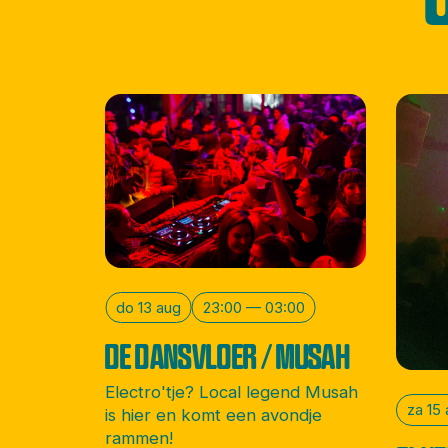
do 13 aug
23:00 — 03:00
DE DANSVLOER / MUSAH
Electro'tje? Local legend Musah
za 15
is hier en komt een avondje
rammen!