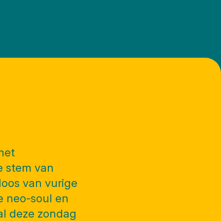
met
e stem van
loos van vurige
e neo-soul en
zal deze zondag