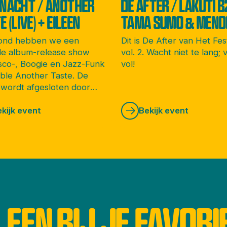
NACHT / ANOTHER
DE AFTER / LAKUTI B
 (LIVE) + EILEEN
TAMA SUMO & MEND
ond hebben we een
Dit is De After van Het Fes
le album-release show
vol. 2. Wacht niet te lang; v
sco-, Boogie en Jazz-Funk
vol!
ble Another Taste. De
wordt afgesloten door
rdamse soulvolle DJ
kijk event
Bekijk event
LEEN BIJ JE FAVORI