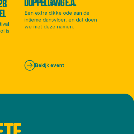
DOPPELGANG E.A.
2B
EL
Een extra dikke ode aan de
intieme dansvloer, en dat doen
tival
we met deze namen.
ol is
Bekijk event
ETE