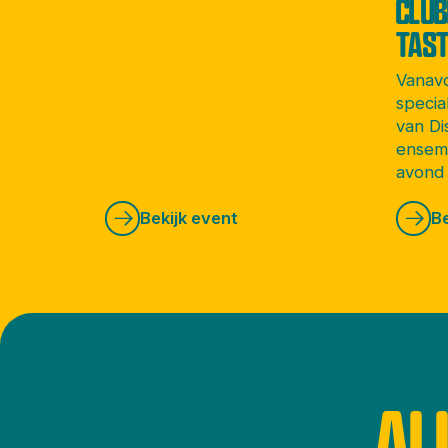
CLUB
TASTE
Vanav
specia
van Di
ensem
avond 
Amste
Bekijk event
Be
Eileen.
AL