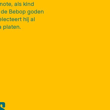
ote, als kind
ie de Bebop goden
lecteert hij al
a platen.
S